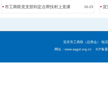
市工商联党支部到定点帮扶村上党课
宜
10-23
纪念中国人民抗日战争暨世界反法西斯战争胜利80周年大会在京隆重举行
安庆市工商联（总商会） 电话：05
网址：www.aqgsl.org.cn ICP
习近平主持召开部分省区市“十五五”时期经济社会发展座谈会